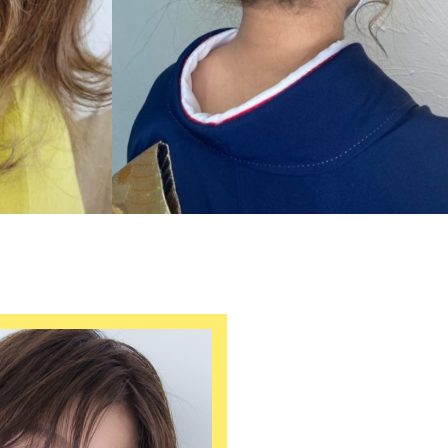
ー
long
成人式