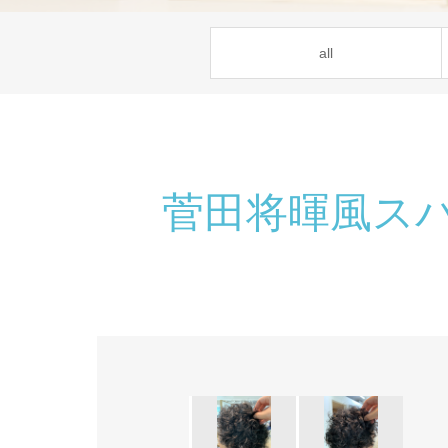
all
菅田将暉風ス