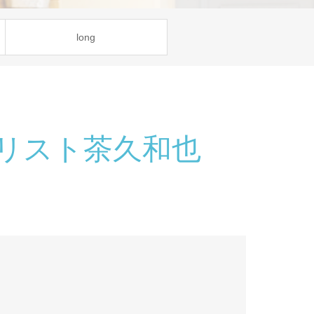
long
リスト茶久和也