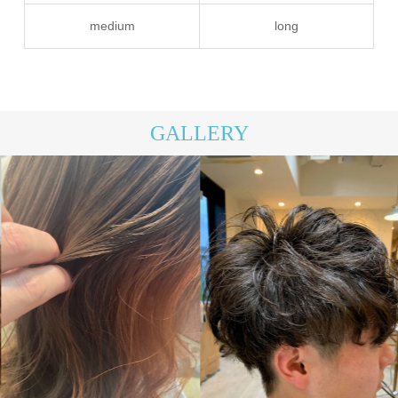
medium
long
GALLERY
メンズ