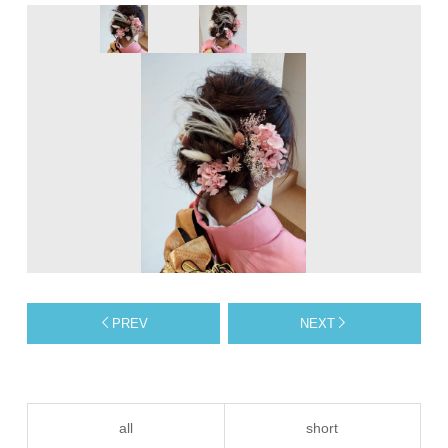
PREV
NEXT
all
short