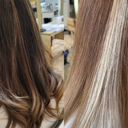
デザインカラー
long
エクステ
long